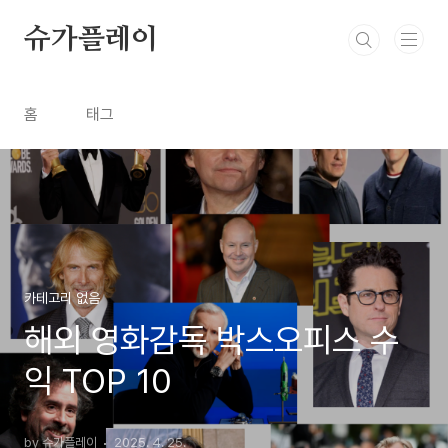
본문 바로가기
슈가플레이
홈
태그
카테고리 없음
해외 영화감독 박스오피스 수
익 TOP 10
by 슈가플레이
2025. 4. 25.